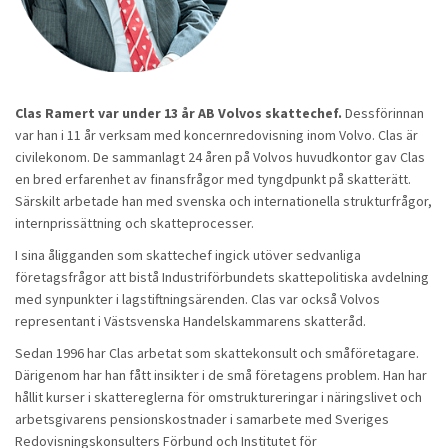
Clas Ramert var under 13 år AB Volvos skattechef.
Dessförinnan
var han i 11 år verksam med koncernredovisning inom Volvo. Clas är
civilekonom. De sammanlagt 24 åren på Volvos huvudkontor gav Clas
en bred erfarenhet av finansfrågor med tyngdpunkt på skatterätt.
Särskilt arbetade han med svenska och internationella strukturfrågor,
internprissättning och skatteprocesser.
I sina åligganden som skattechef ingick utöver sedvanliga
företagsfrågor att bistå Industriförbundets skattepolitiska avdelning
med synpunkter i lagstiftningsärenden. Clas var också Volvos
representant i Västsvenska Handelskammarens skatteråd.
Sedan 1996 har Clas arbetat som skattekonsult och småföretagare.
Därigenom har han fått insikter i de små företagens problem. Han har
hållit kurser i skattereglerna för omstruktureringar i näringslivet och
arbetsgivarens pensionskostnader i samarbete med Sveriges
Redovisningskonsulters Förbund och Institutet för