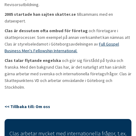
Revisorsutbildning.
2005 startade han sajten skatter.se
tillsammans med en
dataexpert.
Clas är dessutom ofta ombud för företag
och företagare i
skatteprocesser. Som exempel på annan verksamhet kan nämnas att
Clas är styrelseledamot i Göteborgsavdelningen av
Full Gospel
Business Men's Fellowship International.
Clas talar flytande engelska
och gör sig förstådd på tyska och
franska. Med den bakgrund Clas har, är det naturligt att han särskilt
gärna arbetar med svenska och internationella företagsfrågor. Clas är
Skattepunktens VD och arbetar omväxlande i Göteborg och
Stockholm.
<< Tillbaka till: Om oss
Clas arbetar mycket med internationella frågor, t.ex.